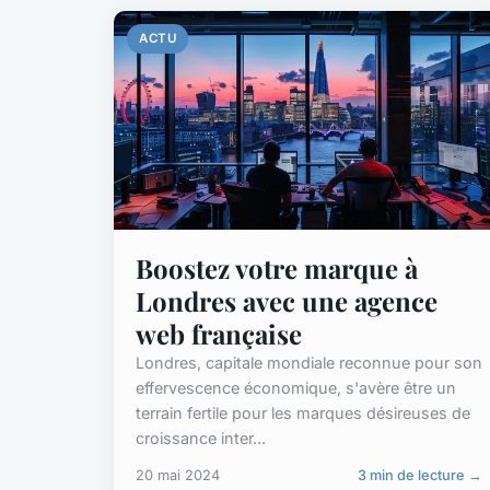
ACTU
Boostez votre marque à
Londres avec une agence
web française
Londres, capitale mondiale reconnue pour son
effervescence économique, s'avère être un
terrain fertile pour les marques désireuses de
croissance inter...
20 mai 2024
3 min de lecture →