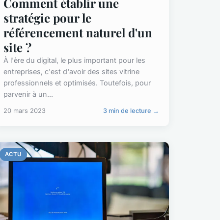
Comment établir une
stratégie pour le
référencement naturel d'un
site ?
À l'ère du digital, le plus important pour les
entreprises, c'est d'avoir des sites vitrine
professionnels et optimisés. Toutefois, pour
parvenir à un...
20 mars 2023
3 min de lecture →
ACTU