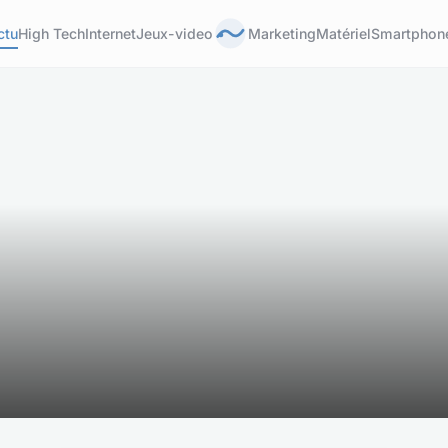
ctu
High Tech
Internet
Jeux-video
Marketing
Matériel
Smartphon