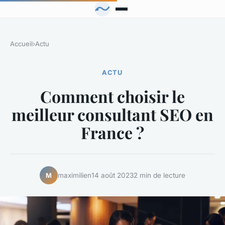
Accueil
›
Actu
ACTU
Comment choisir le
meilleur consultant SEO en
France ?
maximilien
14 août 2023
2 min de lecture
M