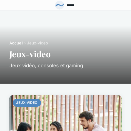
Accueil
› Jeux-video
Jeux-video
Jeux vidéo, consoles et gaming
JEUX-VIDEO