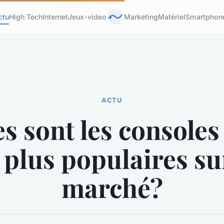
ctu
High Tech
Internet
Jeux-video
Marketing
Matériel
Smartphon
ACTU
s sont les consoles
 plus populaires su
marché?