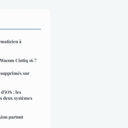
rmaticien à
 Wacom Cintiq 16 ?
 supprimés sur
d'iOS : les
es deux systèmes
ion partout