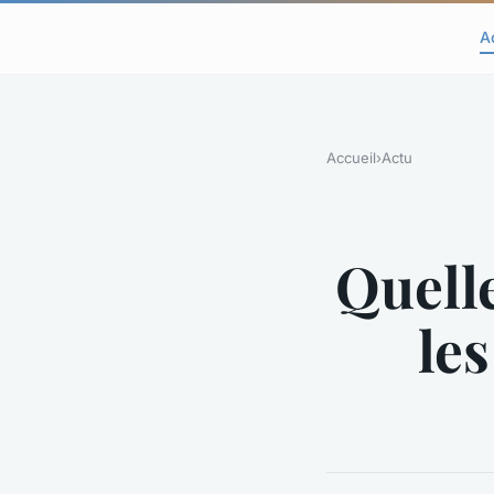
A
Accueil
›
Actu
Quelle
les