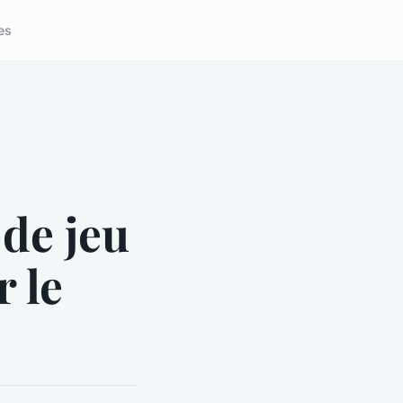
es
 de jeu
r le