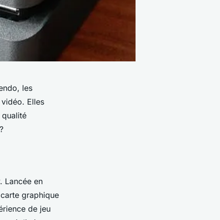
endo, les
 vidéo. Elles
 qualité
?
y. Lancée en
carte graphique
érience de jeu