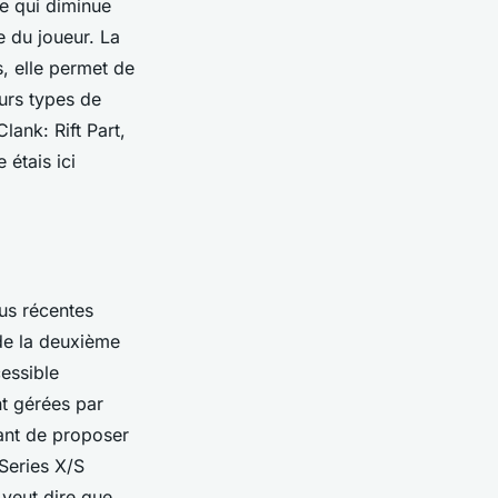
ce qui diminue
e du joueur. La
, elle permet de
eurs types de
lank: Rift Part,
 étais ici
us récentes
 de la deuxième
essible
t gérées par
ant de proposer
Series X/S
 veut dire que