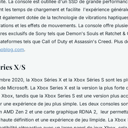
dité. La console est outillée d'un SSD de grande performan
t les temps de chargement et facilite l'expérience général
t également dotée de la technologie de vibrations haptiques
brations et les effets de mouvements. La console offre plusi
titres exclusifs de Sony tels que Demon's Souls et Ratchet & C
lateformes tels que Call of Duty et Assassin's Creed. Plus de
noblog.com
.
ries X/S
bre 2020, la Xbox Séries X et la Xbox Séries S sont les pl
de Microsoft. La Xbox Series X est la version la plus forte
 Xbox, tandis que la Xbox Series S est une version plus acc
 une expérience de jeu plus simple. Les deux consoles son
m AMD Zen 2 et une carte graphique RDNA 2, leur permett
haute définition et une expérience de jeu limpide. La Xbox 
atibilité rétroactive avec un large panel de jeux Xbox, cela