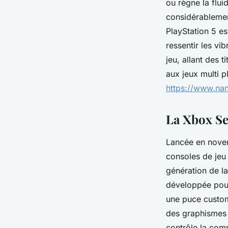
ou règne la flui
considérablemen
PlayStation 5 es
ressentir les vi
jeu, allant des 
aux jeux multi p
https://www.na
La Xbox Se
Lancée en novem
consoles de jeu 
génération de la
développée pour
une puce custo
des graphismes 
contrôle la comp