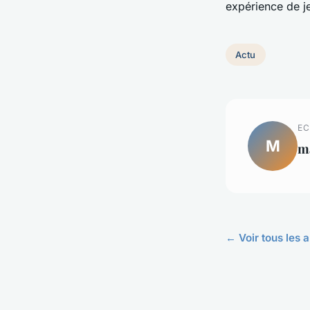
expérience de j
Actu
EC
M
m
← Voir tous les a