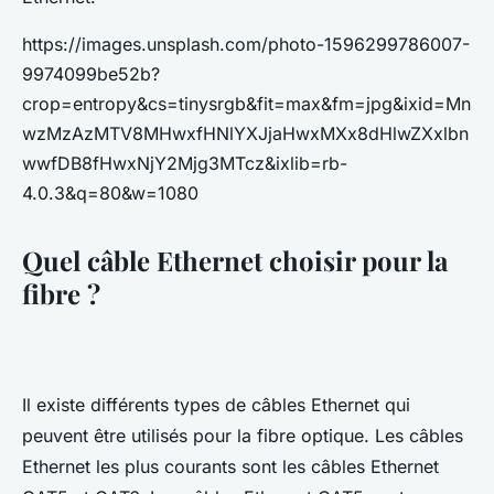
https://images.unsplash.com/photo-1596299786007-
9974099be52b?
crop=entropy&cs=tinysrgb&fit=max&fm=jpg&ixid=Mn
wzMzAzMTV8MHwxfHNlYXJjaHwxMXx8dHlwZXxlbn
wwfDB8fHwxNjY2Mjg3MTcz&ixlib=rb-
4.0.3&q=80&w=1080
Quel câble Ethernet choisir pour la
fibre ?
Il existe différents types de câbles Ethernet qui
peuvent être utilisés pour la fibre optique. Les câbles
Ethernet les plus courants sont les câbles Ethernet