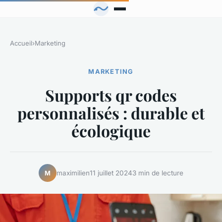
Accueil
›
Marketing
MARKETING
Supports qr codes
personnalisés : durable et
écologique
maximilien
11 juillet 2024
3 min de lecture
M