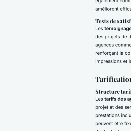
également comm
améliorent effic
Tests de satis
Les
témoignage
des projets de 
agences comme L
renforçant la c
impressions et la
Tarificati
Structure tari
Les
tarifs des
projet et des s
prestations incl
peuvent être fix