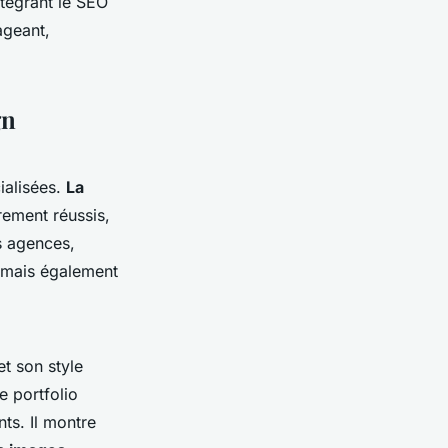
ntégrant le SEO
ageant,
gn
ialisées.
La
rement réussis,
es agences,
 mais également
t son style
e portfolio
nts. Il montre