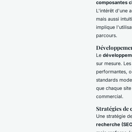
composantes cl
L'intérêt d'une 
mais aussi intuit
implique l'utilis
parcours.
Développemen
Le
développeme
sur mesure. Les
performantes, op
standards moder
que chaque site 
commercial.
Stratégies de
Une stratégie d
recherche (SEO