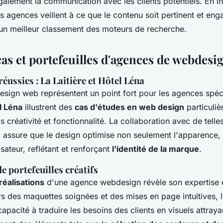
alement la communication avec les clients potentiels. En i
es agences veillent à ce que le contenu soit pertinent et eng
i un meilleur classement des moteurs de recherche.
as et portefeuilles d'agences de webdesi
réussies : La Laitière et Hôtel Léna
design web représentent un point fort pour les agences spéc
l Léna
illustrent des
cas d'études en web design
particuliè
is créativité et fonctionnalité. La collaboration avec de tell
assure que le design optimise non seulement l'apparence,
isateur, reflétant et renforçant
l'identité de la marque
.
e portefeuilles créatifs
 réalisations
d'une agence webdesign révèle son expertise e
ers des maquettes soignées et des mises en page intuitives, l
apacité à traduire les besoins des clients en visuels attraya