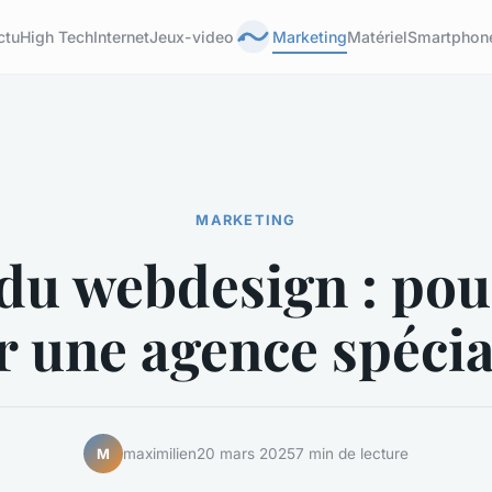
ctu
High Tech
Internet
Jeux-video
Marketing
Matériel
Smartphon
MARKETING
 du webdesign : po
r une agence spécia
maximilien
20 mars 2025
7 min de lecture
M