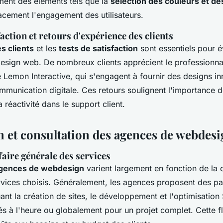
ent des éléments tels que la
sélection des couleurs et d
acement l'engagement des utilisateurs.
faction et retours d'expérience des clients
s clients
et les
tests de satisfaction
sont essentiels pour é
design web. De nombreux clients apprécient le professionn
emon Interactive, qui s'engagent à fournir des designs in
ommunication digitale. Ces retours soulignent l'importance 
 réactivité dans le support client.
on et consultation des agences de webdes
faire générale des services
 agences de webdesign
varient largement en fonction de la
ervices choisis. Généralement, les agences proposent des p
uant la création de sites, le développement et l'optimisation
és à l'heure ou globalement pour un projet complet. Cette fl