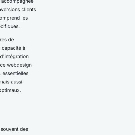
çue, accompagnée
nversions clients
 comprend les
cifiques.
ères de
a capacité à
d'intégration
ence webdesign
 essentielles
mais aussi
 optimaux.
 souvent des