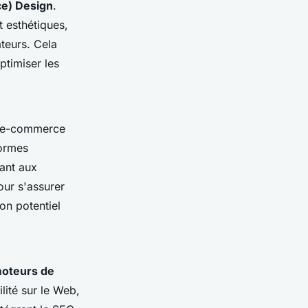
ce) Design
.
t esthétiques,
ateurs. Cela
optimiser les
s e-commerce
formes
dant aux
our s'assurer
son potentiel
moteurs de
lité sur le Web,