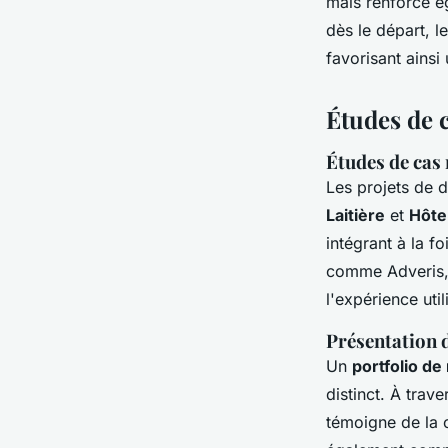
mais renforce ég
dès le départ, l
favorisant ains
Études de c
Études de cas 
Les projets de 
Laitière
et
Hôte
intégrant à la fo
comme Adveris, 
l'expérience util
Présentation d
Un
portfolio de
distinct. À trav
témoigne de la c