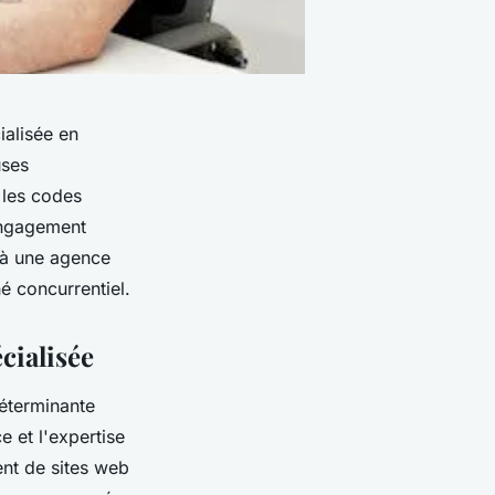
ialisée en
uses
 les codes
engagement
l à une agence
é concurrentiel.
cialisée
déterminante
e et l'expertise
nt de sites web