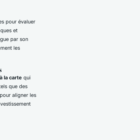
es pour évaluer
iques et
ngue par son
ement les
s
à la carte
qui
tels que des
 pour aligner les
investissement