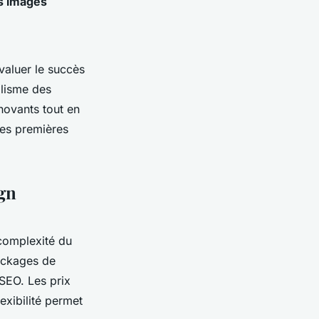
es images
valuer le succès
alisme des
novants tout en
des premières
ign
 complexité du
ackages de
 SEO. Les prix
exibilité permet