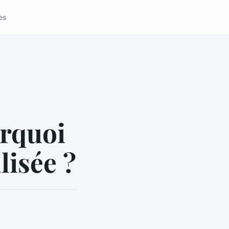
es
urquoi
lisée ?