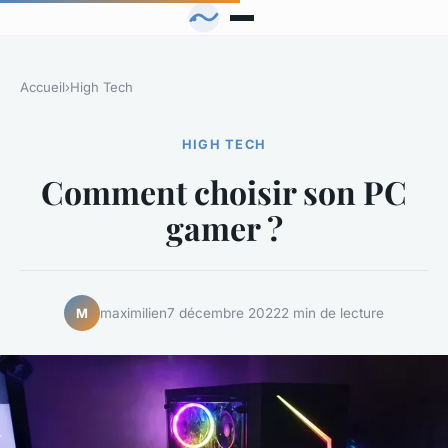
Accueil
›
High Tech
HIGH TECH
Comment choisir son PC
gamer ?
maximilien
7 décembre 2022
2 min de lecture
M